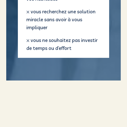
Qui suis-je ?
Je suis Laetitia Leonhardt. Il y a déjà 7 ans, j'ai