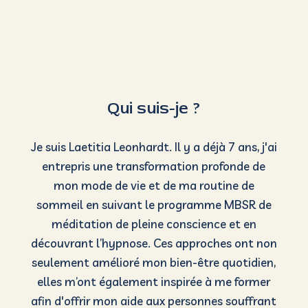
entrepris une transformation profonde de
mon mode de vie et de ma routine de
sommeil en suivant le programme MBSR de
méditation de pleine conscience et en
découvrant l’hypnose. Ces approches ont non
seulement amélioré mon bien-être quotidien,
elles m’ont également inspirée à me former
afin d'offrir mon aide aux personnes souffrant
de troubles du sommeil.
Aujourd'hui, je suis certifiée en hypnose
ericksonienne, en
EMDR
-DSA et
programmation neurolinguistique, avec une
formation en psychopathologie et
neurosciences de l’accompagnement. Je suis
également membre du syndicat des