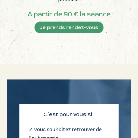
C’est pour vous si :
✓
vous souhaitez retrouver de
l'autonomie
✓
vous êtes prêt(e) à vous
engager dans un
accompagnement de plusieurs
séances
✓
vous voulez dépasser cette
peur durablement