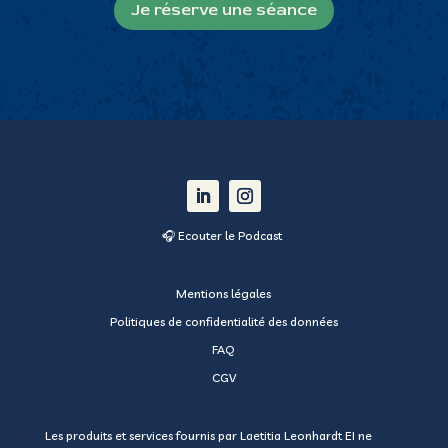
🎧 Ecouter le Podcast
Mentions légales
Politiques de confidentialité des données
FAQ
CGV
Les produits et services fournis par
Laetitia Leonhardt EI
ne
doivent en aucun cas se substituer aux conseils et consultations
d’un professionnel qualifié en matière médicale ou autre
profession réglementée. L’achat de produits et services auprès
de Laetitia Leonhardt EI ne doit en aucun cas se substituer à des
traitements médicaux ou paramédicaux prescrits par un
professionnel de santé. Si vous êtes suivi par un professionnel
de santé, nous vous recommandons d’avertir ce professionnel
avant de recourir à nos services.