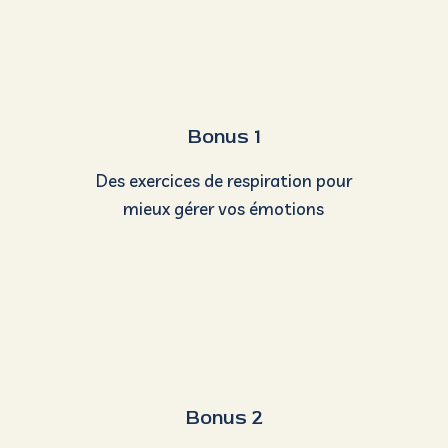
Bonus 1
Des exercices de respiration pour
mieux gérer vos émotions
Bonus 2
Des ressources
pour vous aider à
dépasser votre peur de conduire
Je réserve ma première séance